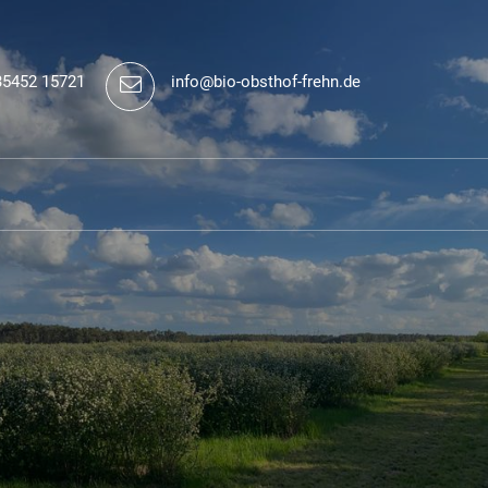
35452 15721
info@bio-obsthof-frehn.de