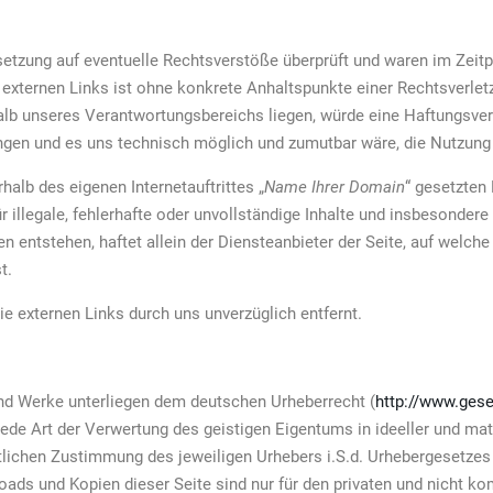
etzung auf eventuelle Rechtsverstöße überprüft und waren im Zeitp
r externen Links ist ohne konkrete Anhaltspunkte einer Rechtsverlet
halb unseres Verantwortungsbereichs liegen, würde eine Haftungsverp
ngen und es uns technisch möglich und zumutbar wäre, die Nutzung i
alb des eigenen Internetauftrittes „
Name Ihrer Domain
“ gesetzten
 illegale, fehlerhafte oder unvollständige Inhalte und insbesondere
n entstehen, haftet allein der Diensteanbieter der Seite, auf welche
t.
 externen Links durch uns unverzüglich entfernt.
und Werke unterliegen dem deutschen Urheberrecht (
http://www.gese
 jede Art der Verwertung des geistigen Eigentums in ideeller und ma
tlichen Zustimmung des jeweiligen Urhebers i.S.d. Urhebergesetzes
ads und Kopien dieser Seite sind nur für den privaten und nicht kom