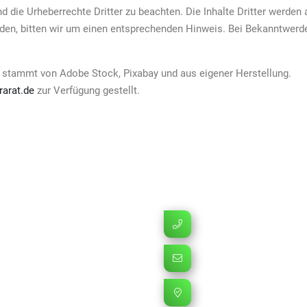
nd die Urheberrechte Dritter zu beachten. Die Inhalte Dritter werden
en, bitten wir um einen entsprechenden Hinweis. Bei Bekanntwerde
 stammt von Adobe Stock, Pixabay und aus eigener Herstellung.
rarat.de
zur Verfügung gestellt.
s
Kontakt
+49 35452 15721
sthof
info@bio-obsthof-freh
e
t
Schöneiche 10a,
ssum
15938 Steinreich