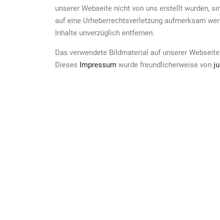
unserer Webseite nicht von uns erstellt wurden, si
auf eine Urheberrechtsverletzung aufmerksam werd
Inhalte unverzüglich entfernen.
Das verwendete Bildmaterial auf unserer Webseite
Dieses
Impressum
wurde freundlicherweise von
ju
Link
Willkommen auf dem Bio Obsthof Frehn.
Home
Seit 2017 bauen wir im branden­
Der Ob
burgischen Schöneiche auf über 350
Frücht
Hektar Obstbeeren in höchster Bio-
Kontak
Qualität an.
Impre